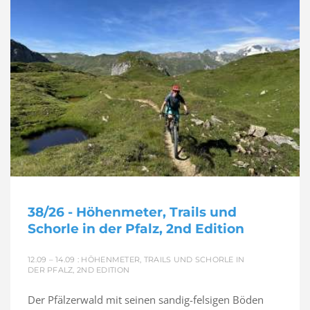
38/26 - Höhenmeter, Trails und
Schorle in der Pfalz, 2nd Edition
12.09 – 14.09 : HÖHENMETER, TRAILS UND SCHORLE IN
DER PFALZ, 2ND EDITION
Der Pfälzerwald mit seinen sandig-felsigen Böden