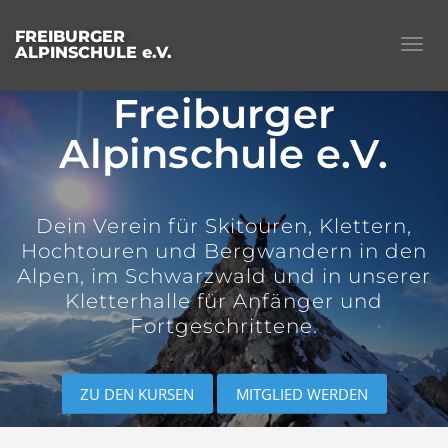
FREIBURGER
Togg
ALPINSCHULE e.V.
navig
Freiburger
Alpinschule e.V.
Dein Verein für Skitouren, Klettern,
Hochtouren und Bergwandern in den
Alpen, im Schwarzwald und in unserer
Kletterhalle für Anfänger und
Fortgeschrittene.
ZU DEN KURSEN
MITGLIED WERDEN