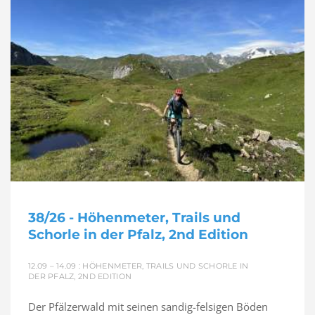
38/26 - Höhenmeter, Trails und
Schorle in der Pfalz, 2nd Edition
12.09 – 14.09 : HÖHENMETER, TRAILS UND SCHORLE IN
DER PFALZ, 2ND EDITION
Der Pfälzerwald mit seinen sandig-felsigen Böden