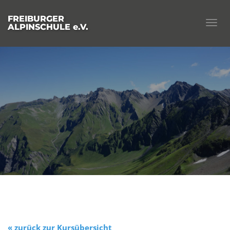
FREIBURGER
Togg
ALPINSCHULE e.V.
navig
« zurück zur Kursübersicht