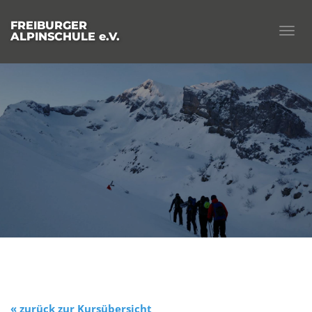
FREIBURGER
Togg
ALPINSCHULE e.V.
navig
« zurück zur Kursübersicht